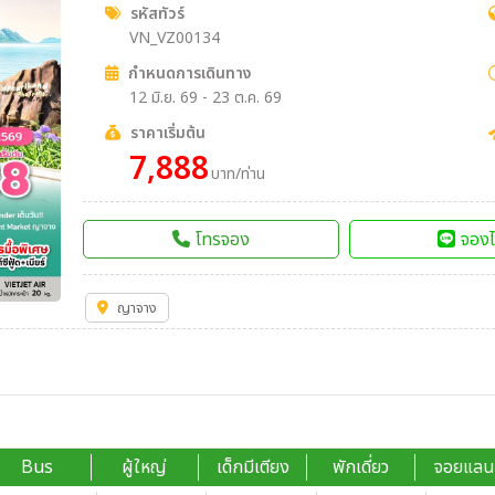
รหัสทัวร์
VN_VZ00134
กำหนดการเดินทาง
12 มิ.ย. 69 - 23 ต.ค. 69
ราคาเริ่มต้น
7,888
บาท/ท่าน
โทรจอง
จองไ
ญาจาง
Bus
ผู้ใหญ่
เด็กมีเตียง
พักเดี่ยว
จอยแลน