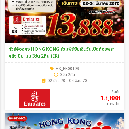
ทัวร์ฮ๋องกง HONG KONG ร่วมพิธียืมเงินวันเปิดท้องพระ
คลัง ปีมะแม 3วัน 2คืน (EK)
HK_EK00193
3วัน 2คืน
02 มี.ค. 70 - 04 มี.ค. 70
เริ่มต้น
13,888
บาท/ท่าน