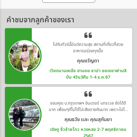
คำชมจากลูกค้าของเรา
ไปกับทัวร์นี้มีแต่ความสุข สถานที่เที่ยวก็สวย
อาหารอร่อยทุกมื้อ
คุณขวัญตา
เวียดนามเหนือ ฮานอย ซาปา ยอดเขาฟานสิ
ปัน 4วัน3คืน 1-4 ธ.ค.67
ขอบคุณ บ.กรุงเทพฯ อินเตอร์ แทรเวล จัดได้ดี
มาก เพื่อนๆที่ไม่ได้ไปเสียดายกันมาก เพราะไปได้
แค่ 30 คน
คุณธวัช และ คุณสุกันยา
เฉิงตู จิ่วจ้ายโกว หวงหลง 2-7 พฤศจิกายน
2567