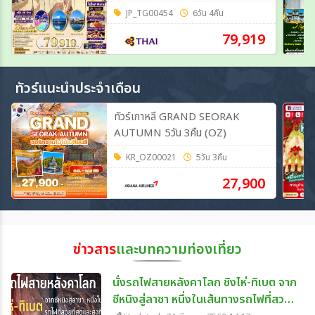
FUJI 6วัน 4คืน (TG)
JP_TG00454
6วัน 4คืน
79,919
ทัวร์แนะนำประจำเดือน
ทัวร์เกาหลี GRAND SEORAK
AUTUMN 5วัน 3คืน (OZ)
KR_OZ00021
5วัน 3คืน
27,900
ข่าวสาร
และบทความท่องเที่ยว
นั่งรถไฟสายหลังคาโลก ชิงไห่-ทิเบต จาก
ซีหนิงสู่ลาซา หนึ่งในเส้นทางรถไฟที่สวย