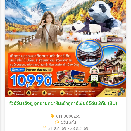
ทัวร์จีน เฉิงตู อุทยานภูผาหิมะต๋ากู่การ์เซียร์ 5วัน 3คืน (3U)
CN_3U00259
5วัน 3คืน
31 ส.ค. 69 - 28 ก.ย. 69