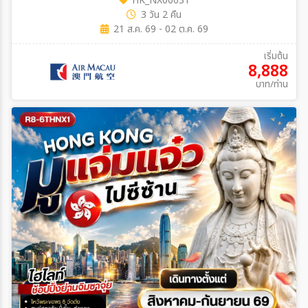
HK_NX00031
3 วัน 2 คืน
21 ส.ค. 69 - 02 ต.ค. 69
เริ่มต้น
8,888
บาท/ท่าน