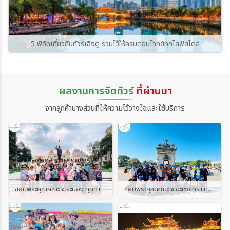
แนวทางสำหรับคนที่กำลังวางแผนจะไปในช่วงนี้
ถ้าไม่อยากเที่ยวแบบไร้จุดหมาย ไม่รู้ว่าจะเริ่มต้น
ยังไงดี หรือไปที่ไหนบ้าง งั้นไปดูกันเลยดีกว่าว่าจะ
มีที่ไหนที่ (ชื่อแบรนด์) รวบรวมมาให้แล้ว Let’s
5 พิกัดเที่ยวกับทัวร์เฉิงตู รวมไว้ให้ครบตอบโจทย์ทุกไลฟ์สไตล์
Go!
ผลงานการจัดทัวร์
ที่ผ่านมา
จากลูกค้าบางส่วนที่ให้ความไว้วางใจและใช้บริการ
ขอบพระคุณคณะ จ.ระนอง ทุกท่าน ที่เลือกใช้บริการท่องเที่ยวกรุ๊ปเหมา โปรแกรม เวียดนามใต้ ญาจาง ดาลัด มุยเน่ โฮจิมินห์ จำนวน 40 ท่าน สายการบิน AIR ASIA [FD]
ขอบพระคุณคณะ จ.ฉะเชิงเทรา ทุกท่าน ที่เลือกใช้บริการท่องเที่ยวกรุ๊ปเหมา โปรแกรม สปป.ลาว เวียงจันทน์ วังเวียง หลวงพระบาง วันที่ 25-28 ธันวาคม 2568 จำนวน 30 ท่าน COACH