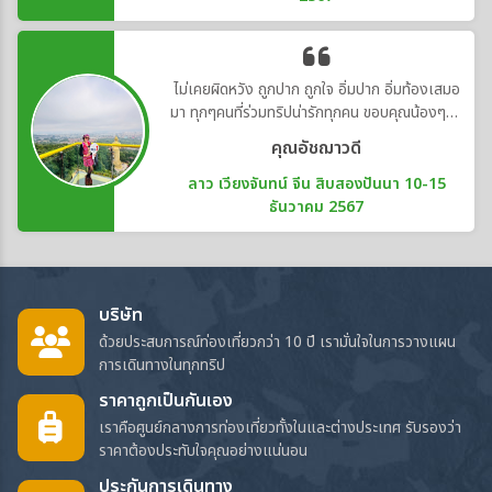
ไม่เคยผิดหวัง ถูกปาก ถูกใจ อิ่มปาก อิ่มท้องเสมอ
มา ทุกๆคนที่ร่วมทริปน่ารักทุกคน ขอบคุณน้องๆทีม
งาน ทุกคนที่คอยช่วยเหลือดูแลพวกเรา เป็นอย่าง
คุณอัชฌาวดี
ดี ช่วยแก้ปัญหาให้ได้ทุกเรื่อง น้องๆน่ารัก สุภาพ
อ่อนน้อมมากๆ
ลาว เวียงจันทน์ จีน สิบสองปันนา 10-15
ธันวาคม 2567
บริษัท
ด้วยประสบการณ์ท่องเที่ยวกว่า 10 ปี เรามั่นใจในการวางแผน
การเดินทางในทุกทริป
ราคาถูกเป็นกันเอง
เราคือศูนย์กลางการท่องเที่ยวทั้งในและต่างประเทศ รับรองว่า
ราคาต้องประทับใจคุณอย่างแน่นอน
ประกันการเดินทาง