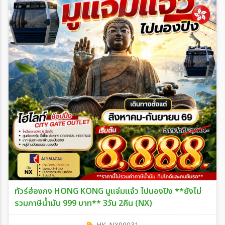
ทัวร์ฮ่องกง HONG KONG มูแจ่มแจ๋ว ไปนองปิง **ยังไม่
รวมภาษีน้ำมัน 999 บาท** 3วัน 2คืน (NX)