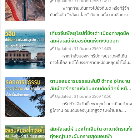
ที่สุดและสูงที่สุดในโลก
Updated : 31 มีนาคม 2569 14:17
พาทุกท่านเดินทางไปยังทิเบต หรือที่รู้จัก
กันดีในชื่อ “หลังคาโลก" ดินแดนที่ความเชื่อทางจิต
วิญญาณอันเข้มข้น ที่ได้หลอมรวมเป็นหนึ่งเดียว
กับอ้อมกอดของเทือกเขาหิมาลัยและท้องฟ้าสี
เที่ยวจีนฟีลยุโรปที่ชิงเต่า เมืองท่าสุดชิค
คราม ซึ่งหนึ่งในวิธีการเข้าสู่ดินแดนศักดิ์สิทธิ์นี้ที่น่า
สัมผัสเสน่ห์เยอรมันแห่งตะวันออก
ประทับใจมากที่สุด คือการไปทัวร์จีนแล้วนั่งรถไฟ
สายชิงไห่-ทิเบต จากเมืองซีหนิงไปยังลาซา ผ่าน
Updated : 31 มีนาคม 2569 14:05
เส้นทางรถไฟที่สูงที่สุดในโลกซึ่งทอดตัวผ่านทุ่ง
หากกำลังมองหาทริปต่างประเทศที่เดิน
หญ้ากว้างและธารน้ำแข็งอันเก่าแก่ การเดินทาง
ทางไม่ไกล แต่ได้บรรยากาศเหมือนหลุดเข้าไปใน
ทัวร์จีนไปยังทิเบตโดยรถไฟสายนี้ จะค่อย ๆ พา
ยุโรปกลาง แนะนำให้มาทัวร์จีนที่ชิงเต่ากันเลยค่ะ
เราไต่ระดับความสูงขึ้นไปเรื่อย ๆ โดยสามารถชม
เมืองท่าริมทะเลเหลืองของมณฑลซานตงแห่งนี้
วิวผ่านหน้าต่างโบกี้รถไฟที่เผยให้เห็นทัศนียภาพ
ตามรอยอารยธรรมพันปี ต้าถง อู่ไถซาน
ไม่ได้มีดีแค่ชื่อแบรนด์เบียร์ระดับโลก แต่ยังโดด
งดงามชวนตะลึง ว่าแล้วก็มาดูข้อมูลเที่ยวจีนแล้ว
สัมผัสศรัทธาแห่งดินแดนศักดิ์สิทธิ์เหนือ
เด่นด้วยความเป็นเมืองที่ผสมผสานประวัติศาสตร์
ต่อด้วยการเที่ยวทิเบตด้วยเส้นทางรถไฟชิงไห่-
เข้ากับความทันสมัยได้อย่างลงตัว ตลอดสองข้าง
ยอดเขา
Updated : 31 มีนาคม 2569 13:50
ทิเบต เพื่อเตรียมตัวให้พร้อมสำหรับการเดินทาง
ทางเราจะได้เห็นอาคารทรงยุโรปหลังคาสีแดงที่
ทริปทัวร์จีนวันนี้จะพาทุกท่านมาเยือนต้าถง
ที่สุดแสนพิเศษนี้กันค่ะ
ตัดกับสีฟ้าของน้ำทะเล พร้อมลมเย็นสบายที่พัด
อู่ไถซาน ดินแดนของขุนเขาสูงตระหง่านและ
ผ่าน ได้ฟีลเหมือนเดินเที่ยวอยู่ในเมืองแถบยุโรป
สายลมหนาวแห่งมณฑลซานซีกันค่ะ ดินแดนทาง
กันเลยค่ะ ซึ่งการไปเที่ยวจีนที่ชิงเต่าครั้งนี้จะ
ตอนเหนือของประเทศจีนที่ยังคงเก็บรักษา
เปลี่ยนภาพจำเดิม ๆ ของการทัวร์จีนไปอย่างสิ้น
สัมผัสเสน่ห์ มองโกเลียใน อาณาจักรแห่ง
อารยธรรมที่สืบทอดมายาวนานนับพันปี ซึ่งทั้ง
เชิง เพราะที่นี่คือ "ลิตเติ้ลเยอรมนี" ที่ซ่อนตัวอยู่
ทุ่งหญ้าและผืนทรายสุดขอบฟ้า
ต้าถงและอู่ไถซาน คือสองจุดหมายที่ผสานทั้ง