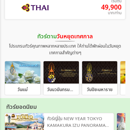
เริ่มต้น
49,900
บาท/ท่าน
ทัวร์ตาม
วันหยุดเทศกาล
โปรแกรมทัวร์คุณภาพหลากหลายประเทศ ให้ท่านได้พักผ่อนในวันหยุด
เทศกาลสำคัญต่างๆ
วันแม่
วันนวมินทรมหาราช
วันปิยะมหาราช
วั
ทัวร์ยอดนิยม
ทัวร์ญี่ปุ่น NEW YEAR TOKYO
KAMAKURA IZU PANORAMA