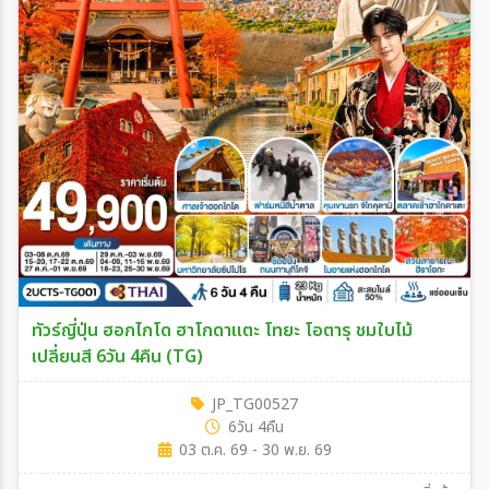
ทัวร์ญี่ปุ่น ฮอกไกโด ฮาโกดาแตะ โทยะ โอตารุ ชมใบไม้
เปลี่ยนสี 6วัน 4คืน (TG)
JP_TG00527
6วัน 4คืน
03 ต.ค. 69 - 30 พ.ย. 69