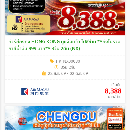
ทัวร์ฮ่องกง HONG KONG มูแจ่มแจ๋ว ไปซีซ้าน **ยังไม่รวม
ภาษีน้ำมัน 999 บาท** 3วัน 2คืน (NX)
HK_NX00030
3วัน 2คืน
22 ส.ค. 69 - 02 ต.ค. 69
เริ่มต้น
8,388
บาท/ท่าน