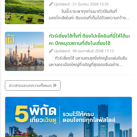
ในเอเชียไม่ไกลจากเมืองไทย ซึ่งเราก็ได้รวบรวม
ประวัติศาสตร์ ศิลปะ และศรัทธาไว้ในเส้นทาง
Updated : 31 มีนาคม 2569 13:35
ข้อมูลเที่ยวชิงเต่า ไปช่วงไหนสวยที่สุด พร้อม
เดียวกันได้อย่างลงตัว เริ่มจากเมืองต้าถงที่เคย
วันนี้เราจะพาทุกท่านมาทัวร์จีนกันที่
แนะนำพิกัดสถานที่เที่ยวที่ไม่ควรพลาดมาฝากกัน
รุ่งเรืองในยุคราชวงศ์ สู่ภูเขาศักดิ์สิทธิ์อู่ไถซาน
มองโกเลียในค่ะ ดินแดนที่เต็มไปด้วยความกว้าง
ค่ะ
หนึ่งในสี่พุทธคีรีของจีนอันศักดิ์สิทธิ์ ทุกย่างก้าว
ใหญ่ของทุ่งหญ้าและผืนทราย ให้คุณได้เดินทางไป
ของการเดินทางมาเที่ยวจีนที่นี่ เปรียบเสมือนการ
สู่ทุ่งหญ้าสเตปป์เขียวขจีและทะเลทรายสุดลูกหูลูก
ย้อนเวลากลับไปสัมผัสร่องรอยแห่งความรุ่งเรือง
ทัวร์เซี่ยงไฮ้ทั้งที่ ต้องไปเช็คอินที่นี่ให้ได้นะ
ตา สัมผัสเสน่ห์ของวัฒนธรรมชนเผ่ามองโกลยัง
ถึงขีดสุดของพุทธศาสนา และความเลื่อมใสศรัทธา
คะ ปักหมุดสถานที่ดังในเซี่ยงไฮ้
คงมีชีวิตชีวา ผ่านวิถีชีวิตแบบเร่ร่อน เสียงเพลง
ที่หยั่งรากลึกมาจนถึงปัจจุบัน แน่นอนว่าเราก็ได้
พื้นเมือง การแข่งม้า และเทศกาลนาดัม การมา
Updated : 06 กุมภาพันธ์ 2568 17:13
รวบรวมข้อมูลเที่ยวต้าถง อู่ไถซาน พร้อมเจาะลึก
เที่ยวจีนที่มองโกเลียในคือการก้าวเข้าสู่ดินแดน
ทัวร์เซี่ยงไฮ้ มหานครสุดยิ่งใหญ่ในแผ่นดินจีน
พิกัดห้ามพลาดมาฝากกันค่ะ
บ้านเกิดของเจงกิสข่าน ที่เต็มไปด้วยร่องรอย
มหานครเมืองใหญ่ที่เจริญที่สุดของจีนอย่าง
ประวัติศาสตร์ของเหล่านักรบบนหลังม้า ที่ใช้ชีวิต
เซี่ยงไฮ้ ตั้งอยู่บริเวณทางทิศตะวันออกของ
อยู่ท่ามกลางความอลังการของธรรมชาติอันดิบ
ประเทศ เป็นแหล่งรวมที่เที่ยวไว้มากมายที่สอด
เถื่อน แน่นอนว่าเราก็ได้รวบรวมข้อมูลเที่ยว
แทรกวัฒนธรรมกับเทคโนโลยีได้อย่างลงตัว
ข่าวสารและบทความทั้งหมด
มองโกเลียใน เพื่อให้คุณได้เตรียมพร้อมสำหรับ
ถูกใจทั้งสายกินสายช้อป พร้อมมุมถ่ายรูปสวย ๆ
ทริปเที่ยวจีนสไตล์ผจญภัยอันน่าตื่นเต้นนี้กันค่ะ
อีกเพียบ แถมการเดินทางก็สะดวกสบาย มีความ
ปลอดภัยสูง หมดห่วงเรื่องที่พัก หรือสำหรับใครที่
อยากจะเปลี่ยนบรรยากาศออกไปเที่ยวนอกเมือง
ชิล ๆ ตามสถานที่โบราณก็ยังได้ บอกเลยว่าเป็น
เมืองที่นักท่องเที่ยวนิยมไปกันเป็นจำนวนมากเลยที
เดียวในวันนี้ (ชื่อแบรนด์) จะพาทุกคนมาเช็คอิน
สถานที่เที่ยวในเซี่ยงไฮ้ที่ไม่ควรพลาด เพื่อเป็น