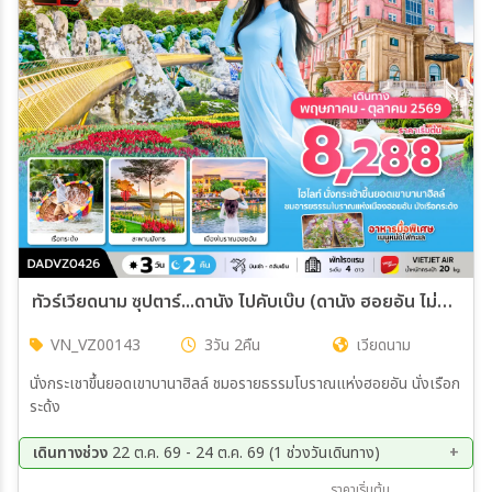
ทัวร์เวียดนาม ซุปตาร์...ดานัง ไปคับเบ๊บ (ดานัง ฮอยอัน ไม่นอนบานาฮิลล์) 3วัน 2คืน (VZ)
VN_VZ00143
3วัน 2คืน
เวียดนาม
นั่งกระเชาขึ้นยอดเขาบานาฮิลล์ ชมอรายธรรมโบราณแห่งฮอยอัน นั่งเรือก
ระด้ง
เดินทางช่วง
22 ต.ค. 69 - 24 ต.ค. 69 (1 ช่วงวันเดินทาง)
22 ต.ค. 69 - 24 ต.ค. 69
ราคาเริ่มต้น