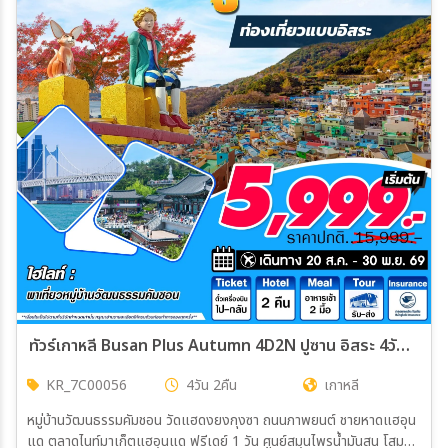
ทัวร์เกาหลี Busan Plus Autumn 4D2N ปูซาน อิสระ 4วัน 2คืน (7C,BX,TW,LJ)
KR_7C00056
4วัน 2คืน
เกาหลี
หมู่บ้านวัฒนธรรมคัมชอน วัดแฮดงยงกุงซา ถนนภาพยนต์ ชายหาดแฮอุน
แด ตลาดไนท์มาเก็ตแฮอุนแด ฟรีเดย์ 1 วัน ศูนย์สมุนไพรน้ำมันสน โสม