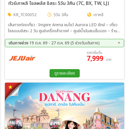
ทัวร์เกาหลี โซลพลัส อิสระ 5วัน 3คืน (7C, BX, TW, LJ)
KR_7C00052
5วัน 3คืน
เกาหลี
เส้นทางท่องเที่ยว : Inspire Arena ชมโชว์ Aurora LED ยักษ์ – เที่ยว
โซลแบบอิสระ 2 วัน ศูนย์เครื่องสำอางค์ – ศูนย์น้ำมันสนเข็มแดง – ร้านค้า
สมุนไพร – ซุปเปอร์มาร์เก็ตขนมของฝาก
เดินทางช่วง
19 ต.ค. 69 - 27 ต.ค. 69 (5 ช่วงวันเดินทาง)
19 ต.ค. 69 - 23 ต.ค. 69
20 ต.ค. 69 - 24 ต.ค. 69
ราคาเริ่มต้น
7,999
21 ต.ค. 69 - 25 ต.ค. 69
22 ต.ค. 69 - 26 ต.ค. 69
บาท
23 ต.ค. 69 - 27 ต.ค. 69
ดูรายละเอียด