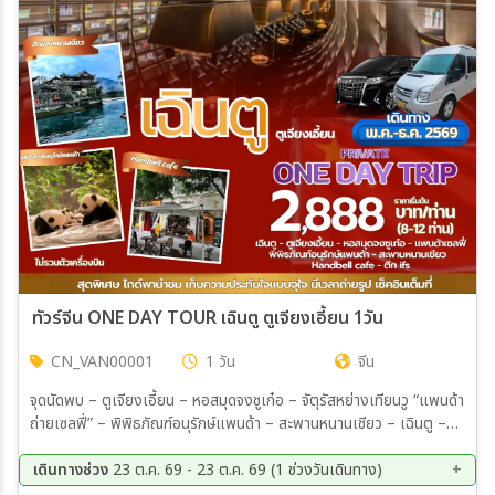
เมือง
สายการบิน
ตั้งแต่วันที่
ถึงวันที่
ทัวร์จีน ONE DAY TOUR เฉินตู ตูเจียงเอี้ยน 1วัน
CN_VAN00001
1 วัน
จีน
เฉพาะเดือน
จุดนัดพบ – ตูเจียงเอี้ยน – หอสมุดจงซูเก๋อ – จัตุรัสหย่างเทียนวู “แพนด้า
ถ่ายเซลฟี่” – พิพิธภัณฑ์อนุรักษ์แพนด้า – สะพานหนานเชียว – เฉินตู –
เฉพาะเทศกาล
Handbell cafe – ส่งตึกIFS
เดินทางช่วง
23 ต.ค. 69 - 23 ต.ค. 69 (1 ช่วงวันเดินทาง)