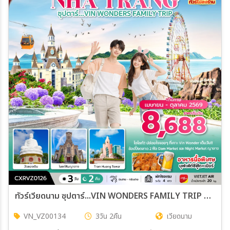
ทัวร์เวียดนาม ซุปตาร์...VIN WONDERS FAMILY TRIP *บินสาย-กลับบ่าย* 3วัน 2คืน (VZ)
VN_VZ00134
3วัน 2คืน
เวียดนาม