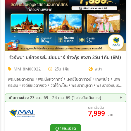
ทัวร์พม่า มหัศจรรย์..เมียนมาร์ ย่างกุ้ง หงสา 2วัน 1คืน (8M)
MM_8M00022
2วัน 1คืน
พม่า
พระนอนตาหวาน • พระนั่งหงาทัตจี • เจดีย์โบตาทาวน์ • เทพทันใจ • เทพ
กระซิบ • เจดีย์ชเวดากอง • วัดไจ๊คะโละ • พระธาตุมุเตา • พระราชวังบุเรง
นอง • พระนอนชเวตาเลียว • เจดีย์ไจ๊ปุ่น
เดินทางช่วง
23 ต.ค. 69 - 24 ต.ค. 69 (1 ช่วงวันเดินทาง)
23 ต.ค. 69 - 24 ต.ค. 69
ราคาเริ่มต้น
7,999
บาท
ดูรายละเอียด