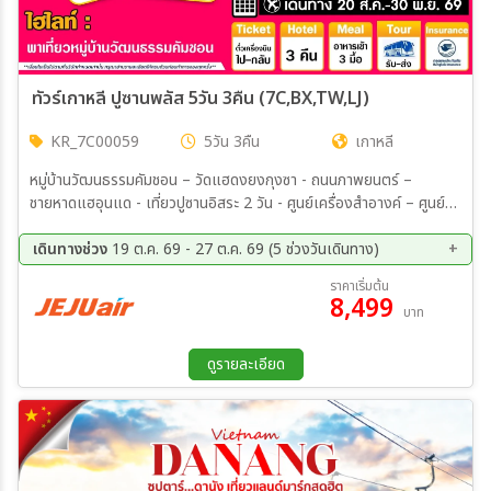
ทัวร์เกาหลี ปูซานพลัส 5วัน 3คืน (7C,BX,TW,LJ)
KR_7C00059
5วัน 3คืน
เกาหลี
หมู่บ้านวัฒนธรรมคัมชอน – วัดแฮดงยงกุงซา - ถนนภาพยนตร์ –
ชายหาดแฮอุนแด - เที่ยวปูซานอิสระ 2 วัน - ศูนย์เครื่องสำอางค์ – ศูนย์
น้ำมันสนเข็มแดง – ศูนย์โสม/สมุนไพร – ซุปเปอร์มาร์เก็ตขนมของฝาก -
ตลาดนัมโพดง
เดินทางช่วง
19 ต.ค. 69 - 27 ต.ค. 69 (5 ช่วงวันเดินทาง)
19 ต.ค. 69 - 23 ต.ค. 69
20 ต.ค. 69 - 24 ต.ค. 69
ราคาเริ่มต้น
8,499
21 ต.ค. 69 - 25 ต.ค. 69
22 ต.ค. 69 - 26 ต.ค. 69
บาท
23 ต.ค. 69 - 27 ต.ค. 69
ดูรายละเอียด