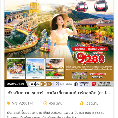
ทัวร์เวียดนาม ซุปตาร์...ดานัง เที่ยวแลนด์มาร์กสุดฮิต (ดานัง ฮอยอัน ไม่นอนบานาฮิลล์) 4วัน 3คืน (VZ)
VN_VZ00141
4วัน 3คืน
เวียดนาม
นั่งกระเช้าขึ้นยอดเขาบานาฮิลส์ สวนสนุกแฟนตาซีปาร์ค ชมอารยธรรม