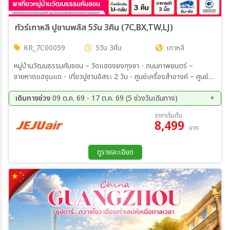
ทัวร์เกาหลี ปูซานพลัส 5วัน 3คืน (7C,BX,TW,LJ)
KR_7C00059
5วัน 3คืน
เกาหลี
หมู่บ้านวัฒนธรรมคัมชอน – วัดแฮดงยงกุงซา - ถนนภาพยนตร์ –
ชายหาดแฮอุนแด - เที่ยวปูซานอิสระ 2 วัน - ศูนย์เครื่องสำอางค์ – ศูนย์
น้ำมันสนเข็มแดง – ศูนย์โสม/สมุนไพร – ซุปเปอร์มาร์เก็ตขนมของฝาก -
ตลาดนัมโพดง
เดินทางช่วง
09 ต.ค. 69 - 17 ต.ค. 69 (5 ช่วงวันเดินทาง)
09 ต.ค. 69 - 13 ต.ค. 69
10 ต.ค. 69 - 14 ต.ค. 69
ราคาเริ่มต้น
8,499
11 ต.ค. 69 - 15 ต.ค. 69
12 ต.ค. 69 - 16 ต.ค. 69
บาท
13 ต.ค. 69 - 17 ต.ค. 69
ดูรายละเอียด