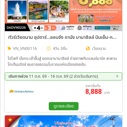
ทัวร์เวียดนาม ซุปตาร์...ชอบจัง ดานัง บานาฮิลล์ บินเย็น-กลับเย็น 4วัน 3คืน (VN)
VN_VN00116
4วัน 3คืน
เวียดนาม
ไฮไลท์! นั่งกระเช้าขึ้นสู่ ยอดเขาบานาฮิลล์ ถ่ายภาพกับแลนด์มาร์ค สะพาน
โกเต้นบริดจ์ ชมอารยธรรมโบราณแห่งเมืองฮอยอัน
เดินทางช่วง
11 ต.ค. 69 - 16 ต.ค. 69 (2 ช่วงวันเดินทาง)
11 ต.ค. 69 - 14 ต.ค. 69
13 ต.ค. 69 - 16 ต.ค. 69
ราคาเริ่มต้น
8,888
บาท
ดูรายละเอียด