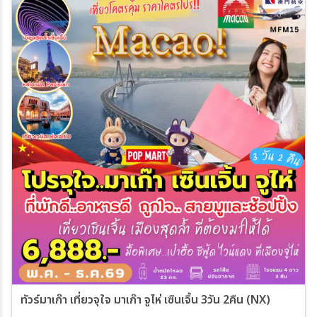
ทัวร์มาเก๊า เที่ยวจุใจ มาเก๊า จูไห่ เซินเจิ้น 3วัน 2คืน (NX)