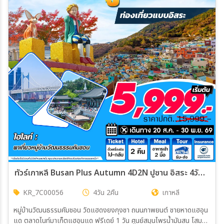
ทัวร์เกาหลี Busan Plus Autumn 4D2N ปูซาน อิสระ 4วัน 2คืน (7C,BX,TW,LJ)
KR_7C00056
4วัน 2คืน
เกาหลี
หมู่บ้านวัฒนธรรมคัมชอน วัดแฮดงยงกุงซา ถนนภาพยนต์ ชายหาดแฮอุน
แด ตลาดไนท์มาเก็ตแฮอุนแด ฟรีเดย์ 1 วัน ศูนย์สมุนไพรน้ำมันสน โสม