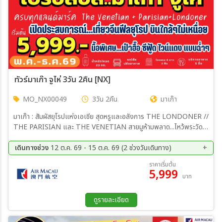
ทัวร์มาเก๊า จูไห่ 3วัน 2คืน [NX]
MO_NX00049
3วัน 2คืน
มาเก๊า
มาเก๊า : สัมผัสยุโรปแห่งเอเชีย สุดหรูและอลังการ THE LONDONER //
THE PARISIAN และ THE VENETIAN สายมูห้ามพลาด...ไหว้พระวัด
ดังแห่งเกาะมาเก๊า จูไห่ : วัดจูไห่ผู่โถว // Zhuhai Opera House // สาว
งามริมทะเล // ช้อปปิ้งตลาดใต้ดินก๊งเป่ย
เดินทางช่วง
12 ต.ค. 69 - 15 ต.ค. 69 (2 ช่วงวันเดินทาง)
12 ต.ค. 69 - 14 ต.ค. 69
13 ต.ค. 69 - 15 ต.ค. 69
ราคาเริ่มต้น
5,999
บาท
ดูรายละเอียด