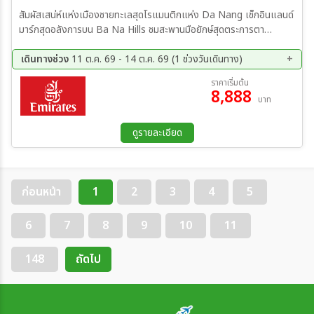
สัมผัสเสน่ห์แห่งเมืองชายทะเลสุดโรแมนติกแห่ง Da Nang เช็กอินแลนด์
มาร์กสุดอลังการบน Ba Na Hills ชมสะพานมือยักษ์สุดตระการตา
เพลิดเพลินกับบรรยากาศเมืองสวรรค์เหนือเมฆ เที่ยวคุ้มเต็มอิ่มด้วยไฟลท์
บินค่ำ–กลับดึก เก็บครบทุกไฮไลต์แบบไม่พลาดทุกช่วงเวลา
เดินทางช่วง
11 ต.ค. 69 - 14 ต.ค. 69 (1 ช่วงวันเดินทาง)
11 ต.ค. 69 - 14 ต.ค. 69
ราคาเริ่มต้น
8,888
บาท
ดูรายละเอียด
ก่อนหน้า
1
2
3
4
5
6
7
8
9
10
11
148
ถัดไป