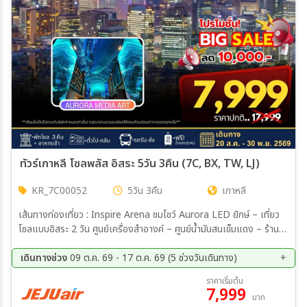
ทัวร์เกาหลี โซลพลัส อิสระ 5วัน 3คืน (7C, BX, TW, LJ)
KR_7C00052
5วัน 3คืน
เกาหลี
เส้นทางท่องเที่ยว : Inspire Arena ชมโชว์ Aurora LED ยักษ์ – เที่ยว
โซลแบบอิสระ 2 วัน ศูนย์เครื่องสำอางค์ – ศูนย์น้ำมันสนเข็มแดง – ร้านค้า
สมุนไพร – ซุปเปอร์มาร์เก็ตขนมของฝาก
เดินทางช่วง
09 ต.ค. 69 - 17 ต.ค. 69 (5 ช่วงวันเดินทาง)
09 ต.ค. 69 - 13 ต.ค. 69
10 ต.ค. 69 - 14 ต.ค. 69
ราคาเริ่มต้น
7,999
11 ต.ค. 69 - 15 ต.ค. 69
12 ต.ค. 69 - 16 ต.ค. 69
บาท
13 ต.ค. 69 - 17 ต.ค. 69