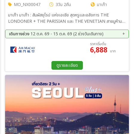
MO_NX00047
3วัน 2คืน
มาเก๊า
มาเก๊า มาเก๊า : สัมผัสยุโรป แห่งเอเชีย สุดหรูและอลังการ THE
LONDONER + THE PARISIAN และ THE VENETIAN สายมูห้าม
พลาด...ไหว้พระวัดดังแห่งเกาะมาเก๊า จูไห่ : เมนูมื้อพิเศษ !!! เป๋าฮื้อซีฟู๊ด
ไวน์แดง // วัดจูไห่ผู่โถว เซินเจิ้น : ช้อปปิ้งย่านวัยรุ่น ตลาดตงเหมิน //
เดินทางช่วง
12 ต.ค. 69 - 15 ต.ค. 69 (2 ช่วงวันเดินทาง)
เมืองโบราณหนานโถว
12 ต.ค. 69 - 14 ต.ค. 69
13 ต.ค. 69 - 15 ต.ค. 69
ราคาเริ่มต้น
6,888
บาท
ดูรายละเอียด