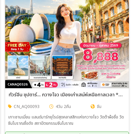
ทัวร์จีน ซุปตาร์... กวางโจว เมืองเก่าเสน่ห์เหนือกาลเวลา *บินดึก-กลับดึก* 4วัน 2คืน (AQ)
CN_AQ00093
4วัน 2คืน
จีน
เกาะซานเมี่ยน แลนด์มาร์กยุโรปสุดคลาสสิกแห่งกวางโจว วัดต้าฝ๋อซื่อ วัด
จีนโบราณชื่อดัง สถาปัตยกรรมจีนโบราณ