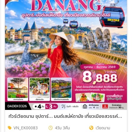
ทัวร์เวียดนาม ซุปตาร์… มนต์เสน่ห์ดานัง เที่ยวเมืองสวรรค์บานาฮิลล์ บินค่ำ-กลับดึก 4วัน 3คืน (EK)
VN_EK00083
4วัน 3คืน
เวียดนาม